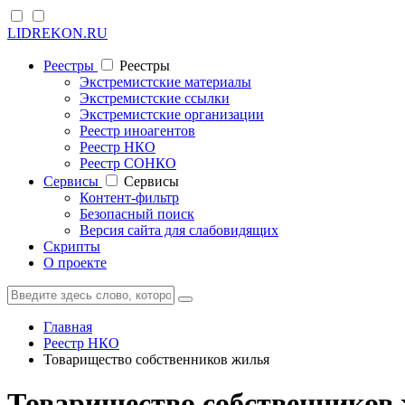
LIDREKON.RU
Реестры
Реестры
Экстремистские материалы
Экстремистские ссылки
Экстремистские организации
Реестр иноагентов
Реестр НКО
Реестр СОНКО
Cервисы
Cервисы
Контент-фильтр
Безопасный поиск
Версия сайта для слабовидящих
Скрипты
О проекте
Главная
Реестр НКО
Товарищество собственников жилья
Товарищество собственников 