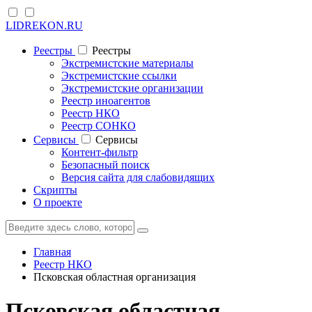
LIDREKON.RU
Реестры
Реестры
Экстремистские материалы
Экстремистские ссылки
Экстремистские организации
Реестр иноагентов
Реестр НКО
Реестр СОНКО
Cервисы
Cервисы
Контент-фильтр
Безопасный поиск
Версия сайта для слабовидящих
Скрипты
О проекте
Главная
Реестр НКО
Псковская областная организация
Псковская областная