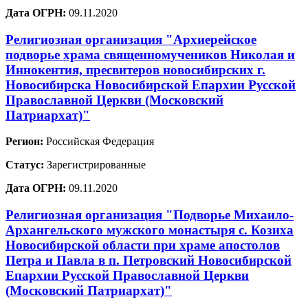
Дата ОГРН:
09.11.2020
Религиозная организация "Архиерейское
подворье храма священномучеников Николая и
Иннокентия, пресвитеров новосибирских г.
Новосибирска Новосибирской Епархии Русской
Православной Церкви (Московский
Патриархат)"
Регион:
Российская Федерация
Статус:
Зарегистрированные
Дата ОГРН:
09.11.2020
Религиозная организация "Подворье Михаило-
Архангельского мужского монастыря с. Козиха
Новосибирской области при храме апостолов
Петра и Павла в п. Петровский Новосибирской
Епархии Русской Православной Церкви
(Московский Патриархат)"