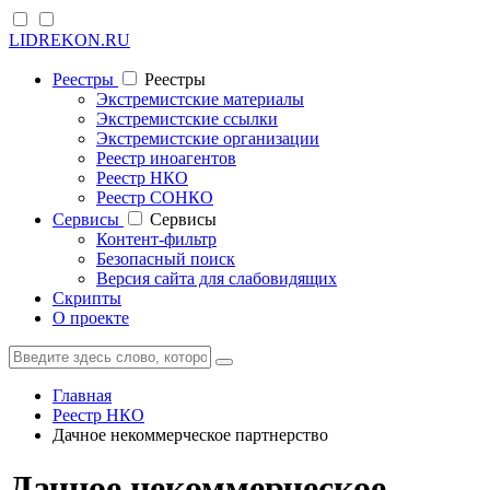
LIDREKON.RU
Реестры
Реестры
Экстремистские материалы
Экстремистские ссылки
Экстремистские организации
Реестр иноагентов
Реестр НКО
Реестр СОНКО
Cервисы
Cервисы
Контент-фильтр
Безопасный поиск
Версия сайта для слабовидящих
Скрипты
О проекте
Главная
Реестр НКО
Дачное некоммерческое партнерство
Дачное некоммерческое