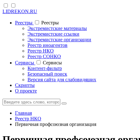
LIDREKON.RU
Реестры
Реестры
Экстремистские материалы
Экстремистские ссылки
Экстремистские организации
Реестр иноагентов
Реестр НКО
Реестр СОНКО
Cервисы
Cервисы
Контент-фильтр
Безопасный поиск
Версия сайта для слабовидящих
Скрипты
О проекте
Главная
Реестр НКО
Первичная профсоюзная организация
Первичная профсоюзная орга