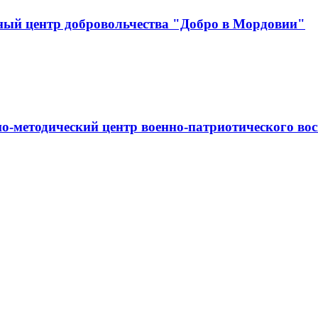
ный центр добровольчества "Добро в Мордовии"
о-методический центр военно-патриотического в