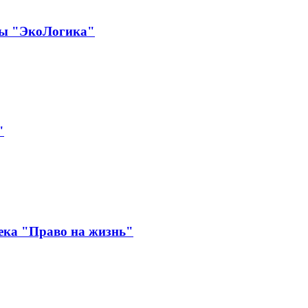
ды "ЭкоЛогика"
"
ека "Право на жизнь"