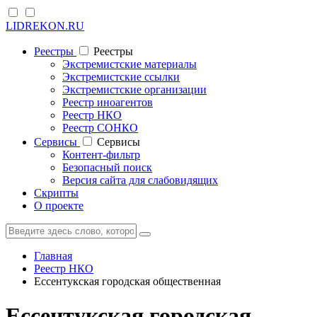
LIDREKON.RU
Реестры
Реестры
Экстремистские материалы
Экстремистские ссылки
Экстремистские организации
Реестр иноагентов
Реестр НКО
Реестр СОНКО
Cервисы
Cервисы
Контент-фильтр
Безопасный поиск
Версия сайта для слабовидящих
Скрипты
О проекте
Главная
Реестр НКО
Ессентукская городская общественная
Ессентукская городская