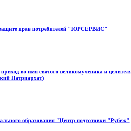
 защите прав потребителей "ЮРСЕРВИС"
приход во имя святого великомученика и целите
кий Патриархат)
нального образования "Центр подготовки "Рубеж"