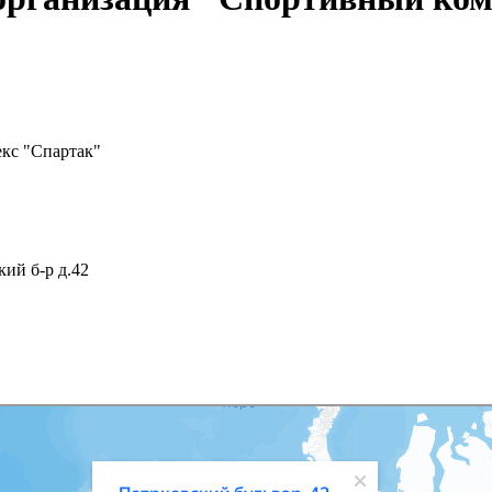
кс "Спартак"
кий б-р д.42