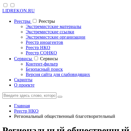
LIDREKON.RU
Реестры
Реестры
Экстремистские материалы
Экстремистские ссылки
Экстремистские организации
Реестр иноагентов
Реестр НКО
Реестр СОНКО
Cервисы
Cервисы
Контент-фильтр
Безопасный поиск
Версия сайта для слабовидящих
Скрипты
О проекте
Главная
Реестр НКО
Региональный общественный благотворительный
Региональный общественный 