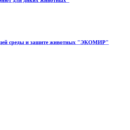
иют для диких животных"
ющей среды и защите животных "ЭКОМИР"