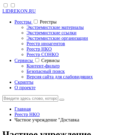
LIDREKON.RU
Реестры
Реестры
Экстремистские материалы
Экстремистские ссылки
Экстремистские организации
Реестр иноагентов
Реестр НКО
Реестр СОНКО
Cервисы
Cервисы
Контент-фильтр
Безопасный поиск
Версия сайта для слабовидящих
Скрипты
О проекте
Главная
Реестр НКО
Частное учреждение "Доставка
Частное учреждение