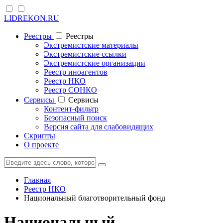
LIDREKON.RU
Реестры
Реестры
Экстремистские материалы
Экстремистские ссылки
Экстремистские организации
Реестр иноагентов
Реестр НКО
Реестр СОНКО
Cервисы
Cервисы
Контент-фильтр
Безопасный поиск
Версия сайта для слабовидящих
Скрипты
О проекте
Главная
Реестр НКО
Национальный благотворительный фонд
Национальный