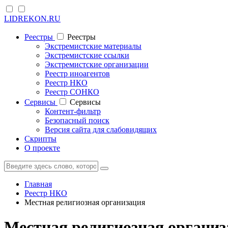
LIDREKON.RU
Реестры
Реестры
Экстремистские материалы
Экстремистские ссылки
Экстремистские организации
Реестр иноагентов
Реестр НКО
Реестр СОНКО
Cервисы
Cервисы
Контент-фильтр
Безопасный поиск
Версия сайта для слабовидящих
Скрипты
О проекте
Главная
Реестр НКО
Местная религиозная организация
Местная религиозная организ