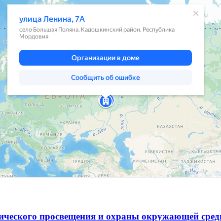
гического просвещения и охраны окружающей сре