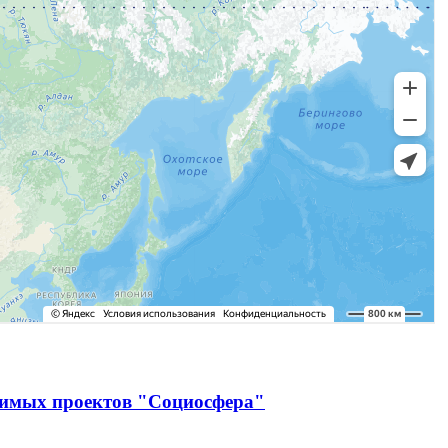
чимых проектов "Социосфера"