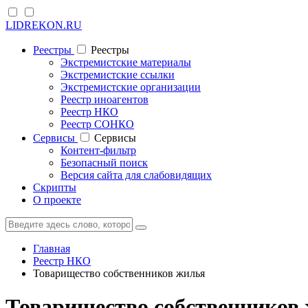
LIDREKON.RU
Реестры
Реестры
Экстремистские материалы
Экстремистские ссылки
Экстремистские организации
Реестр иноагентов
Реестр НКО
Реестр СОНКО
Cервисы
Cервисы
Контент-фильтр
Безопасный поиск
Версия сайта для слабовидящих
Скрипты
О проекте
Главная
Реестр НКО
Товарищество собственников жилья
Товарищество собственников