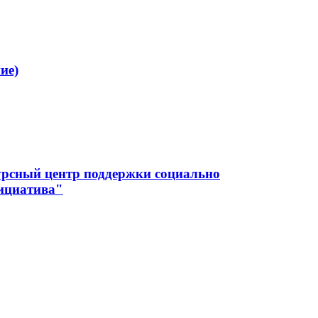
ие)
урсный центр поддержки социально
ициатива"