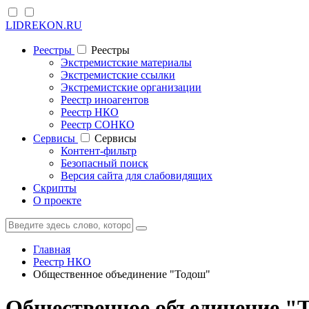
LIDREKON.RU
Реестры
Реестры
Экстремистские материалы
Экстремистские ссылки
Экстремистские организации
Реестр иноагентов
Реестр НКО
Реестр СОНКО
Cервисы
Cервисы
Контент-фильтр
Безопасный поиск
Версия сайта для слабовидящих
Скрипты
О проекте
Главная
Реестр НКО
Общественное объединение "Тодош"
Общественное объединение "