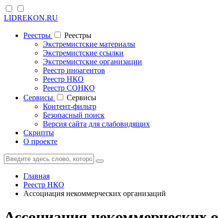
LIDREKON.RU
Реестры
Реестры
Экстремистские материалы
Экстремистские ссылки
Экстремистские организации
Реестр иноагентов
Реестр НКО
Реестр СОНКО
Cервисы
Cервисы
Контент-фильтр
Безопасный поиск
Версия сайта для слабовидящих
Скрипты
О проекте
Главная
Реестр НКО
Ассоциация некоммерческих организаций
Ассоциация некоммерческих 