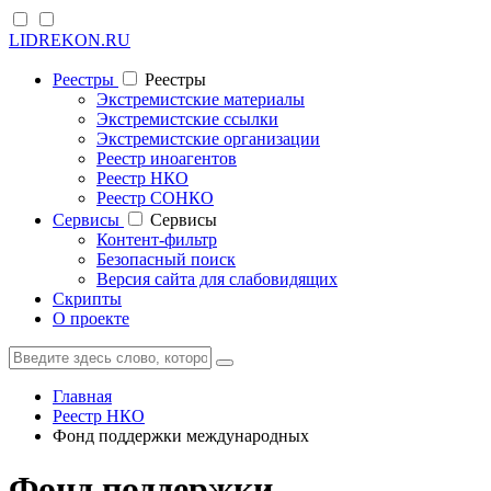
LIDREKON.RU
Реестры
Реестры
Экстремистские материалы
Экстремистские ссылки
Экстремистские организации
Реестр иноагентов
Реестр НКО
Реестр СОНКО
Cервисы
Cервисы
Контент-фильтр
Безопасный поиск
Версия сайта для слабовидящих
Скрипты
О проекте
Главная
Реестр НКО
Фонд поддержки международных
Фонд поддержки