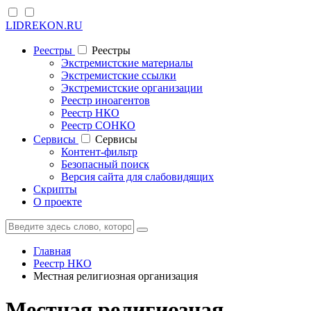
LIDREKON.RU
Реестры
Реестры
Экстремистские материалы
Экстремистские ссылки
Экстремистские организации
Реестр иноагентов
Реестр НКО
Реестр СОНКО
Cервисы
Cервисы
Контент-фильтр
Безопасный поиск
Версия сайта для слабовидящих
Скрипты
О проекте
Главная
Реестр НКО
Местная религиозная организация
Местная религиозная