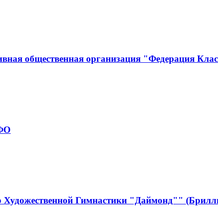
ивная общественная организация "Федерация Кла
рФО
р Художественной Гимнастики "Даймонд"" (Брилл