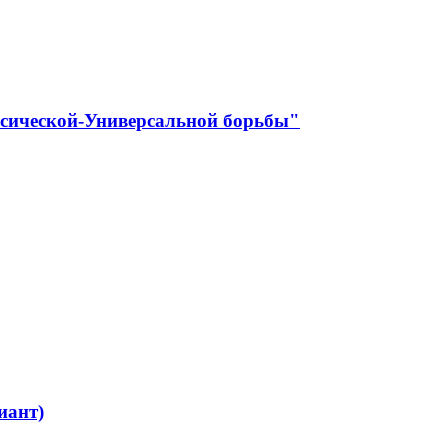
ссической-Универсальной борьбы"
иант)