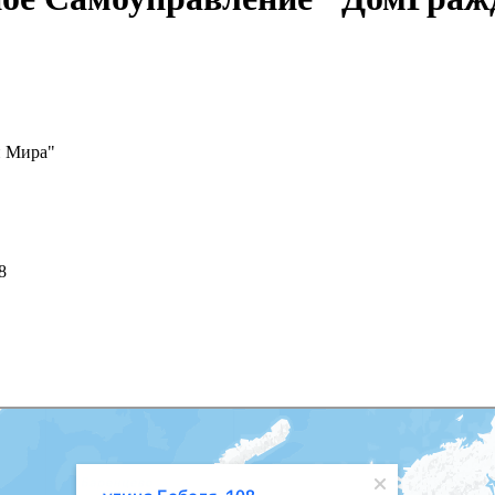
н Мира"
08