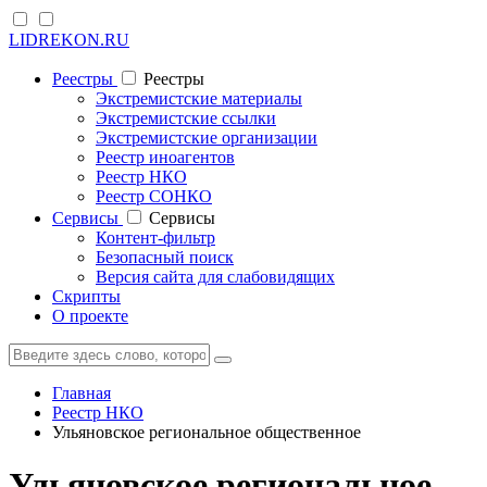
LIDREKON.RU
Реестры
Реестры
Экстремистские материалы
Экстремистские ссылки
Экстремистские организации
Реестр иноагентов
Реестр НКО
Реестр СОНКО
Cервисы
Cервисы
Контент-фильтр
Безопасный поиск
Версия сайта для слабовидящих
Скрипты
О проекте
Главная
Реестр НКО
Ульяновское региональное общественное
Ульяновское региональное