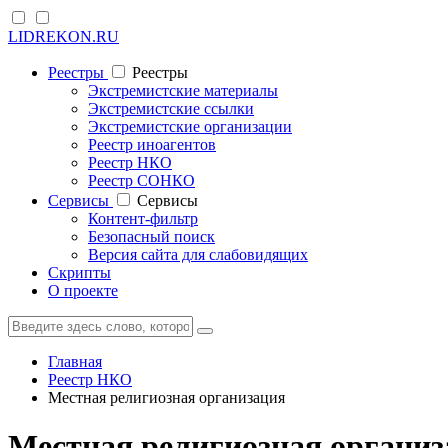
LIDREKON.RU
Реестры
Реестры
Экстремистские материалы
Экстремистские ссылки
Экстремистские организации
Реестр иноагентов
Реестр НКО
Реестр СОНКО
Cервисы
Cервисы
Контент-фильтр
Безопасный поиск
Версия сайта для слабовидящих
Скрипты
О проекте
Главная
Реестр НКО
Местная религиозная организация
Местная религиозная органи