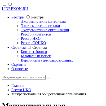
LIDREKON.RU
Реестры
Реестры
Экстремистские материалы
Экстремистские ссылки
Экстремистские организации
Реестр иноагентов
Реестр НКО
Реестр СОНКО
Cервисы
Cервисы
Контент-фильтр
Безопасный поиск
Версия сайта для слабовидящих
Скрипты
О проекте
Главная
Реестр НКО
Межрегиональная общественная организация
Межрегиональная