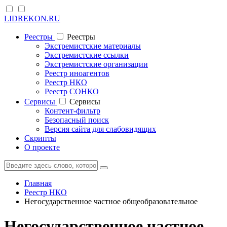
LIDREKON.RU
Реестры
Реестры
Экстремистские материалы
Экстремистские ссылки
Экстремистские организации
Реестр иноагентов
Реестр НКО
Реестр СОНКО
Cервисы
Cервисы
Контент-фильтр
Безопасный поиск
Версия сайта для слабовидящих
Скрипты
О проекте
Главная
Реестр НКО
Негосударственное частное общеобразовательное
Негосударственное частное