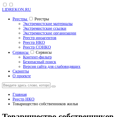
LIDREKON.RU
Реестры
Реестры
Экстремистские материалы
Экстремистские ссылки
Экстремистские организации
Реестр иноагентов
Реестр НКО
Реестр СОНКО
Cервисы
Cервисы
Контент-фильтр
Безопасный поиск
Версия сайта для слабовидящих
Скрипты
О проекте
Главная
Реестр НКО
Товарищество собственников жилья
Товарищество собственников