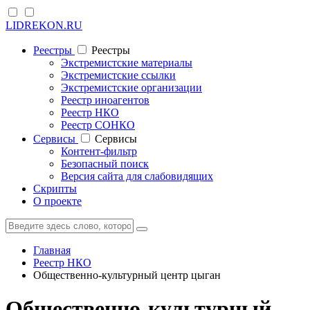
LIDREKON.RU
Реестры
Реестры
Экстремистские материалы
Экстремистские ссылки
Экстремистские организации
Реестр иноагентов
Реестр НКО
Реестр СОНКО
Cервисы
Cервисы
Контент-фильтр
Безопасный поиск
Версия сайта для слабовидящих
Скрипты
О проекте
Главная
Реестр НКО
Общественно-культурный центр цыган
Общественно-культурный