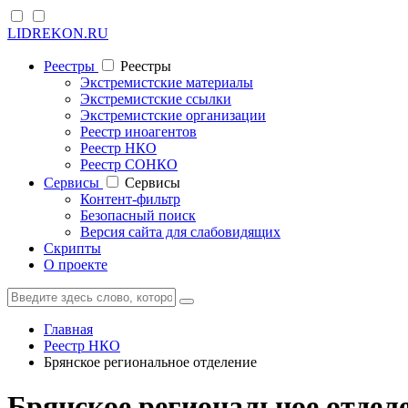
LIDREKON.RU
Реестры
Реестры
Экстремистские материалы
Экстремистские ссылки
Экстремистские организации
Реестр иноагентов
Реестр НКО
Реестр СОНКО
Cервисы
Cервисы
Контент-фильтр
Безопасный поиск
Версия сайта для слабовидящих
Скрипты
О проекте
Главная
Реестр НКО
Брянское региональное отделение
Брянское региональное отдел