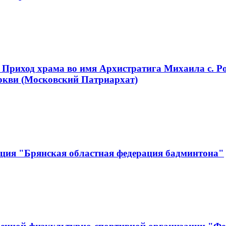
 Приход храма во имя Архистратига Михаила с. Р
ркви (Московский Патриархат)
ация "Брянская областная федерация бадминтона"