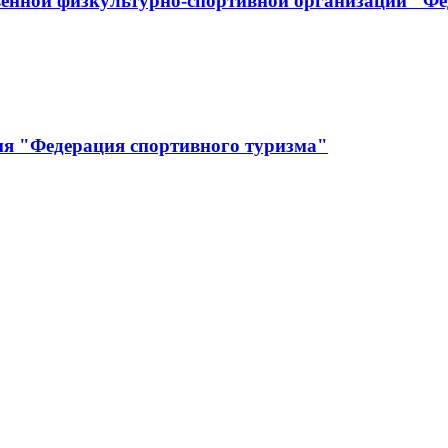
енной физкультурно-спортивной организации "Фе
ия "Федерация спортивного туризма"