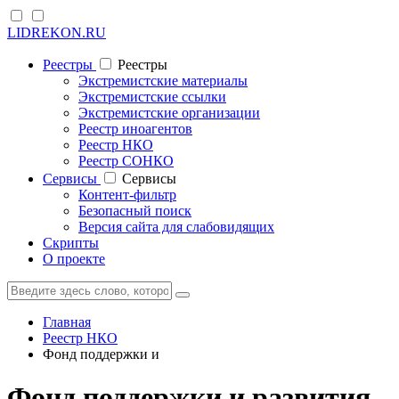
LIDREKON.RU
Реестры
Реестры
Экстремистские материалы
Экстремистские ссылки
Экстремистские организации
Реестр иноагентов
Реестр НКО
Реестр СОНКО
Cервисы
Cервисы
Контент-фильтр
Безопасный поиск
Версия сайта для слабовидящих
Скрипты
О проекте
Главная
Реестр НКО
Фонд поддержки и
Фонд поддержки и развития