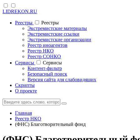
LIDREKON.RU
Реестры
Реестры
Экстремистские материалы
Экстремистские ссылки
Экстремистские организации
Реестр иноагентов
Реестр НКО
Реестр СОНКО
Cервисы
Cервисы
Контент-фильтр
Безопасный поиск
Версия сайта для слабовидящих
Скрипты
О проекте
Главная
Реестр НКО
(ФНС) Благотворительный фонд
(ФНС) Благотворительный ф