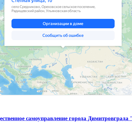
ественное самоуправление города Димитровграда