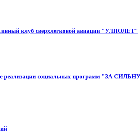
ртивный клуб сверхлегковой авиации "УЛПОЛЕТ"
ижение реализации социальных программ "ЗА
ций