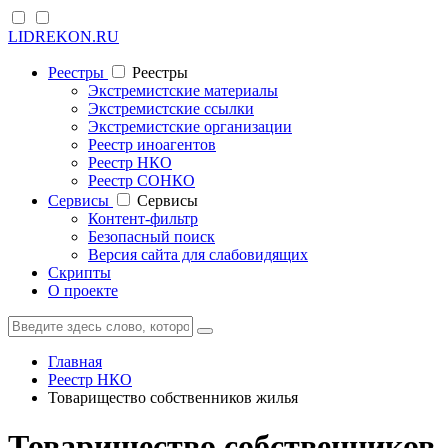
LIDREKON.RU
Реестры
Реестры
Экстремистские материалы
Экстремистские ссылки
Экстремистские организации
Реестр иноагентов
Реестр НКО
Реестр СОНКО
Cервисы
Cервисы
Контент-фильтр
Безопасный поиск
Версия сайта для слабовидящих
Скрипты
О проекте
Главная
Реестр НКО
Товарищество собственников жилья
Товарищество собственников