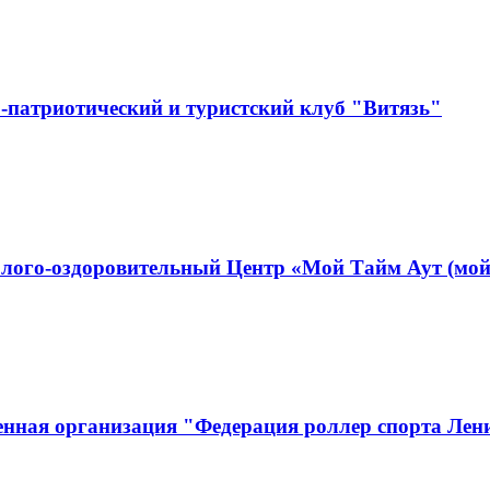
-патриотический и туристский клуб "Витязь"
лого-оздоровительный Центр «Мой Тайм Аут (мой
енная организация "Федерация роллер спорта Лен