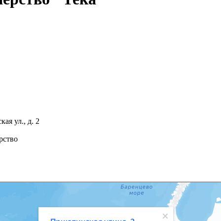
я ул., д. 2
рство