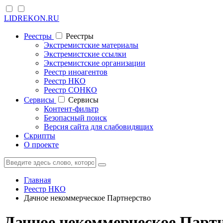
LIDREKON.RU
Реестры
Реестры
Экстремистские материалы
Экстремистские ссылки
Экстремистские организации
Реестр иноагентов
Реестр НКО
Реестр СОНКО
Cервисы
Cервисы
Контент-фильтр
Безопасный поиск
Версия сайта для слабовидящих
Скрипты
О проекте
Главная
Реестр НКО
Дачное некоммерческое Партнерство
Дачное некоммерческое Парт