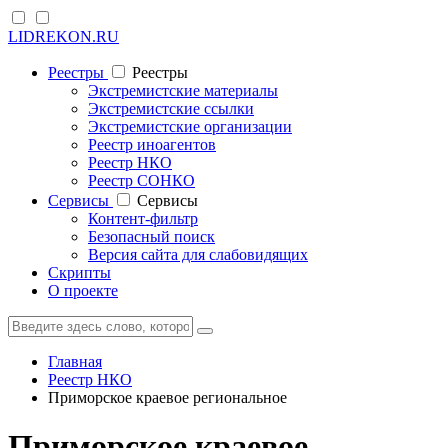
LIDREKON.RU
Реестры
Реестры
Экстремистские материалы
Экстремистские ссылки
Экстремистские организации
Реестр иноагентов
Реестр НКО
Реестр СОНКО
Cервисы
Cервисы
Контент-фильтр
Безопасный поиск
Версия сайта для слабовидящих
Скрипты
О проекте
Главная
Реестр НКО
Приморское краевое региональное
Приморское краевое