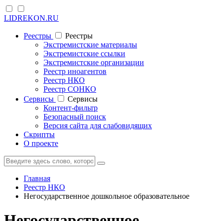
LIDREKON.RU
Реестры
Реестры
Экстремистские материалы
Экстремистские ссылки
Экстремистские организации
Реестр иноагентов
Реестр НКО
Реестр СОНКО
Cервисы
Cервисы
Контент-фильтр
Безопасный поиск
Версия сайта для слабовидящих
Скрипты
О проекте
Главная
Реестр НКО
Негосударственное дошкольное образовательное
Негосударственное