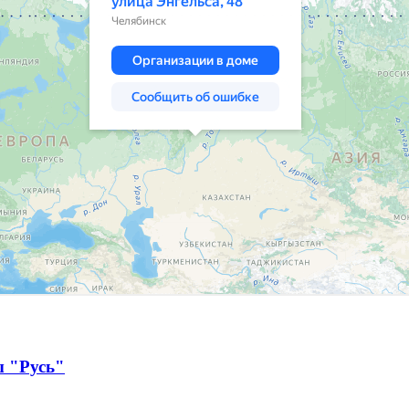
ы "Русь"