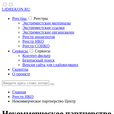
LIDREKON.RU
Реестры
Реестры
Экстремистские материалы
Экстремистские ссылки
Экстремистские организации
Реестр иноагентов
Реестр НКО
Реестр СОНКО
Cервисы
Cервисы
Контент-фильтр
Безопасный поиск
Версия сайта для слабовидящих
Скрипты
О проекте
Главная
Реестр НКО
Некоммерческое партнерство Центр
Некоммерческое партнерство