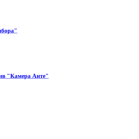
ыбора"
ив "Камера Анте"