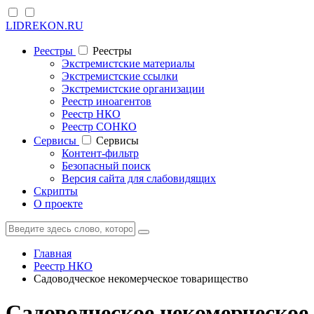
LIDREKON.RU
Реестры
Реестры
Экстремистские материалы
Экстремистские ссылки
Экстремистские организации
Реестр иноагентов
Реестр НКО
Реестр СОНКО
Cервисы
Cервисы
Контент-фильтр
Безопасный поиск
Версия сайта для слабовидящих
Скрипты
О проекте
Главная
Реестр НКО
Садоводческое некомерческое товарищество
Садоводческое некомерческое