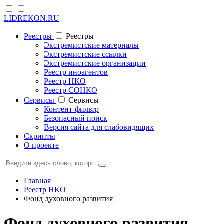
LIDREKON.RU
Реестры
Реестры
Экстремистские материалы
Экстремистские ссылки
Экстремистские организации
Реестр иноагентов
Реестр НКО
Реестр СОНКО
Cервисы
Cервисы
Контент-фильтр
Безопасный поиск
Версия сайта для слабовидящих
Скрипты
О проекте
Главная
Реестр НКО
Фонд духовного развития
Фонд духовного развития