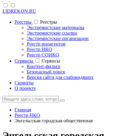
LIDREKON.RU
Реестры
Реестры
Экстремистские материалы
Экстремистские ссылки
Экстремистские организации
Реестр иноагентов
Реестр НКО
Реестр СОНКО
Cервисы
Cервисы
Контент-фильтр
Безопасный поиск
Версия сайта для слабовидящих
Скрипты
О проекте
Главная
Реестр НКО
Энгельсская городская общественная
Энгельсская городская