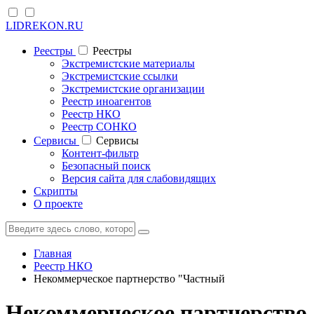
LIDREKON.RU
Реестры
Реестры
Экстремистские материалы
Экстремистские ссылки
Экстремистские организации
Реестр иноагентов
Реестр НКО
Реестр СОНКО
Cервисы
Cервисы
Контент-фильтр
Безопасный поиск
Версия сайта для слабовидящих
Скрипты
О проекте
Главная
Реестр НКО
Некоммерческое партнерство "Частный
Некоммерческое партнерство