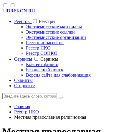
LIDREKON.RU
Реестры
Реестры
Экстремистские материалы
Экстремистские ссылки
Экстремистские организации
Реестр иноагентов
Реестр НКО
Реестр СОНКО
Cервисы
Cервисы
Контент-фильтр
Безопасный поиск
Версия сайта для слабовидящих
Скрипты
О проекте
Главная
Реестр НКО
Местная православная религиозная
Местная православная