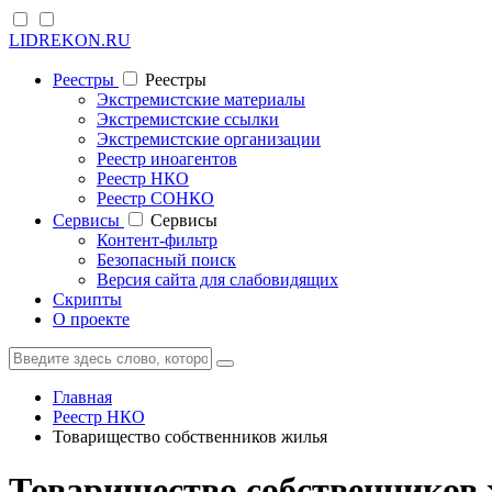
LIDREKON.RU
Реестры
Реестры
Экстремистские материалы
Экстремистские ссылки
Экстремистские организации
Реестр иноагентов
Реестр НКО
Реестр СОНКО
Cервисы
Cервисы
Контент-фильтр
Безопасный поиск
Версия сайта для слабовидящих
Скрипты
О проекте
Главная
Реестр НКО
Товарищество собственников жилья
Товарищество собственников