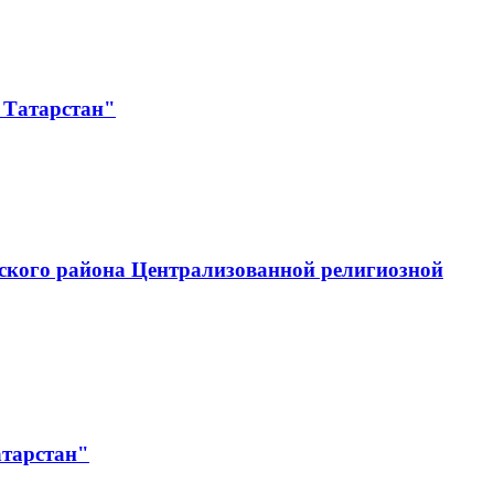
 Татарстан"
ского района Централизованной религиозной
атарстан"