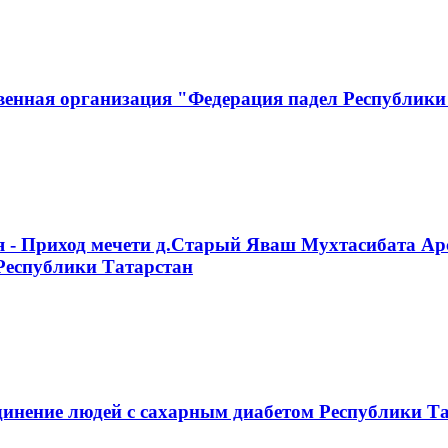
венная организация "Федерация падел Республики
я - Приход мечети д.Старый Яваш Мухтасибата Ар
Республики Татарстан
инение людей с сахарным диабетом Республики Т