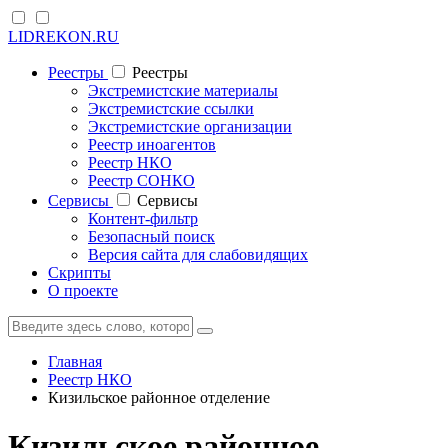
LIDREKON.RU
Реестры
Реестры
Экстремистские материалы
Экстремистские ссылки
Экстремистские организации
Реестр иноагентов
Реестр НКО
Реестр СОНКО
Cервисы
Cервисы
Контент-фильтр
Безопасный поиск
Версия сайта для слабовидящих
Скрипты
О проекте
Главная
Реестр НКО
Кизильское районное отделение
Кизильское районное