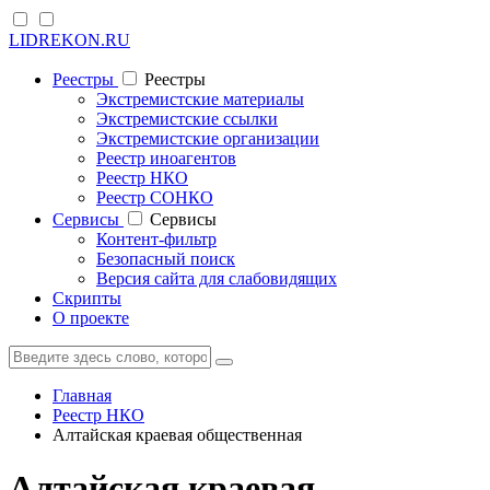
LIDREKON.RU
Реестры
Реестры
Экстремистские материалы
Экстремистские ссылки
Экстремистские организации
Реестр иноагентов
Реестр НКО
Реестр СОНКО
Cервисы
Cервисы
Контент-фильтр
Безопасный поиск
Версия сайта для слабовидящих
Скрипты
О проекте
Главная
Реестр НКО
Алтайская краевая общественная
Алтайская краевая