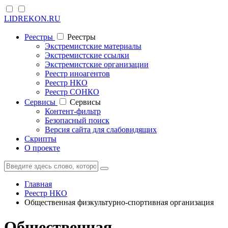
LIDREKON.RU
Реестры
Реестры
Экстремистские материалы
Экстремистские ссылки
Экстремистские организации
Реестр иноагентов
Реестр НКО
Реестр СОНКО
Cервисы
Cервисы
Контент-фильтр
Безопасный поиск
Версия сайта для слабовидящих
Скрипты
О проекте
Главная
Реестр НКО
Общественная физкультурно-спортивная организация
Общественная