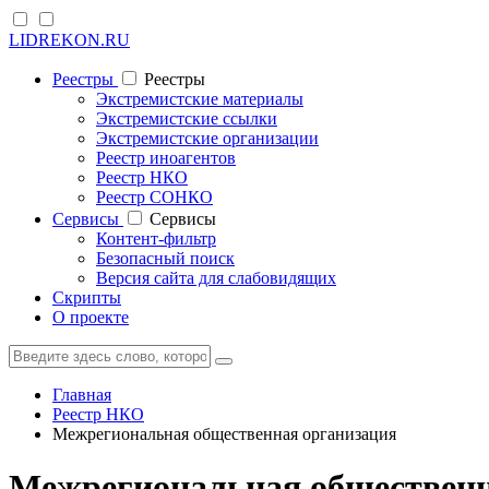
LIDREKON.RU
Реестры
Реестры
Экстремистские материалы
Экстремистские ссылки
Экстремистские организации
Реестр иноагентов
Реестр НКО
Реестр СОНКО
Cервисы
Cервисы
Контент-фильтр
Безопасный поиск
Версия сайта для слабовидящих
Скрипты
О проекте
Главная
Реестр НКО
Межрегиональная общественная организация
Межрегиональная общественн