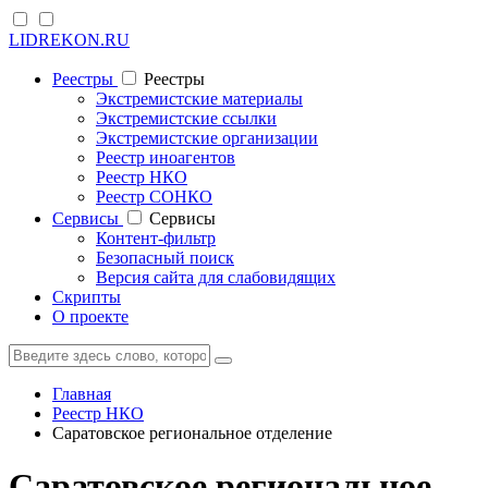
LIDREKON.RU
Реестры
Реестры
Экстремистские материалы
Экстремистские ссылки
Экстремистские организации
Реестр иноагентов
Реестр НКО
Реестр СОНКО
Cервисы
Cервисы
Контент-фильтр
Безопасный поиск
Версия сайта для слабовидящих
Скрипты
О проекте
Главная
Реестр НКО
Саратовское региональное отделение
Саратовское региональное