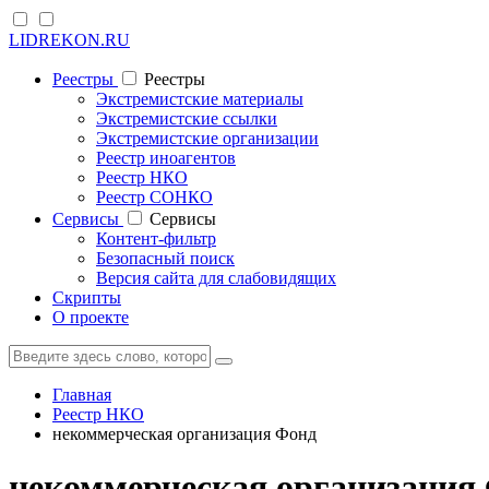
LIDREKON.RU
Реестры
Реестры
Экстремистские материалы
Экстремистские ссылки
Экстремистские организации
Реестр иноагентов
Реестр НКО
Реестр СОНКО
Cервисы
Cервисы
Контент-фильтр
Безопасный поиск
Версия сайта для слабовидящих
Скрипты
О проекте
Главная
Реестр НКО
некоммерческая организация Фонд
некоммерческая организация