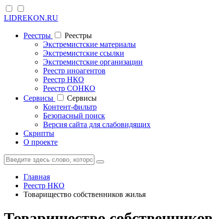
LIDREKON.RU
Реестры
Реестры
Экстремистские материалы
Экстремистские ссылки
Экстремистские организации
Реестр иноагентов
Реестр НКО
Реестр СОНКО
Cервисы
Cервисы
Контент-фильтр
Безопасный поиск
Версия сайта для слабовидящих
Скрипты
О проекте
Главная
Реестр НКО
Товарищество собственников жилья
Товарищество собственников