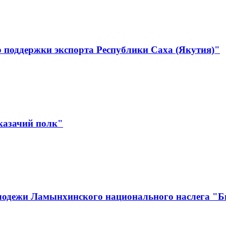
 поддержки экспорта Республики Саха (Якутия)"
казачий полк"
лодежи Ламынхинского национального наслега "Би