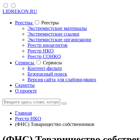
LIDREKON.RU
Реестры
Реестры
Экстремистские материалы
Экстремистские ссылки
Экстремистские организации
Реестр иноагентов
Реестр НКО
Реестр СОНКО
Cервисы
Cервисы
Контент-фильтр
Безопасный поиск
Версия сайта для слабовидящих
Скрипты
О проекте
Главная
Реестр НКО
(ФНС) Товарищество собственников
(ФНС) Товарищество собстве