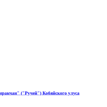
ракчан" ("Ручей") Кобяйского улуса