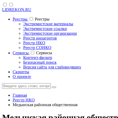
LIDREKON.RU
Реестры
Реестры
Экстремистские материалы
Экстремистские ссылки
Экстремистские организации
Реестр иноагентов
Реестр НКО
Реестр СОНКО
Cервисы
Cервисы
Контент-фильтр
Безопасный поиск
Версия сайта для слабовидящих
Скрипты
О проекте
Главная
Реестр НКО
Медынская районная общественная
Медынская районная обществ