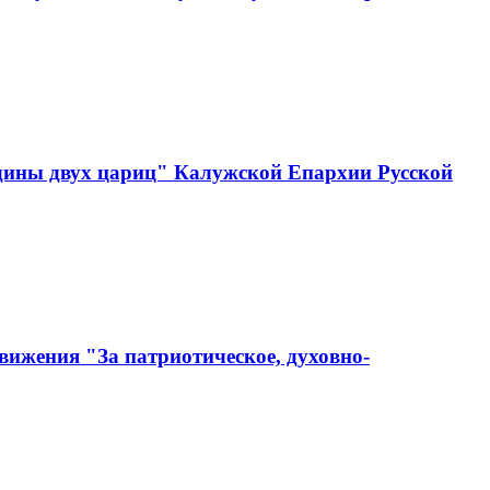
одины двух цариц" Калужской Епархии Русской
вижения "За патриотическое, духовно-