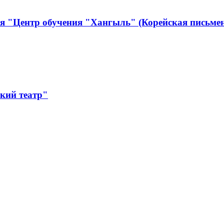
я "Центр обучения "Хангыль" (Корейская письмен
кий театр"