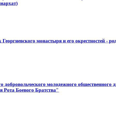
иархат)
 Георгиевского монастыря и его окрестностей - р
го добровольческого молодежного общественного д
я Рота Боевого Братства"