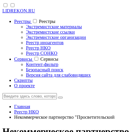
LIDREKON.RU
Реестры
Реестры
Экстремистские материалы
Экстремистские ссылки
Экстремистские организации
Реестр иноагентов
Реестр НКО
Реестр СОНКО
Cервисы
Cервисы
Контент-фильтр
Безопасный поиск
Версия сайта для слабовидящих
Скрипты
О проекте
Главная
Реестр НКО
Некоммерческое партнерство "Просветительский
Некоммерческое партнерство