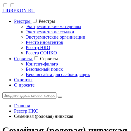
LIDREKON.RU
Реестры
Реестры
Экстремистские материалы
Экстремистские ссылки
Экстремистские организации
Реестр иноагентов
Реестр НКО
Реестр СОНКО
Cервисы
Cервисы
Контент-фильтр
Безопасный поиск
Версия сайта для слабовидящих
Скрипты
О проекте
Главная
Реестр НКО
Семейная (родовая) нивхская
Семейная (родовая) нивхская