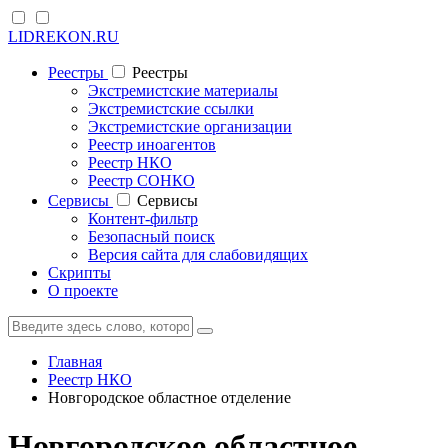
LIDREKON.RU
Реестры
Реестры
Экстремистские материалы
Экстремистские ссылки
Экстремистские организации
Реестр иноагентов
Реестр НКО
Реестр СОНКО
Cервисы
Cервисы
Контент-фильтр
Безопасный поиск
Версия сайта для слабовидящих
Скрипты
О проекте
Главная
Реестр НКО
Новгородское областное отделение
Новгородское областное